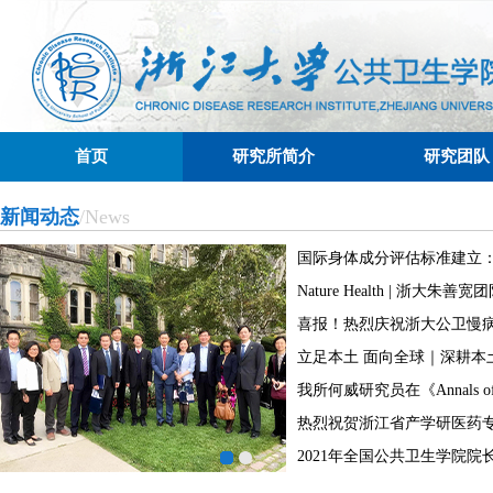
首页
研究所简介
研究团队
新闻动态
/News
国际身体成分评估标准建立
Methodological standard
Nature Health | 浙大朱善
权威期刊The American Journal
别并深度解析“东方膳食”，
喜报！热烈庆祝浙大公卫慢
Clinical Nutrition发表两
食的“中国范式”
长朱善宽教授入选爱思唯尔20
立足本土 面向全球｜深耕本
高被引学者”
式 浙大公卫慢病研究所将东
我所何威研究员在《Annals of I
究成果带向国际
Medicine》上发文，通过
热烈祝贺浙江省产学研医药
颈癌前病变与妊娠结局关系
仪式成功举办 ——创新驱动
2021年全国公共卫生学院院
促产学研融合
席会议在贵州召开，我所朱