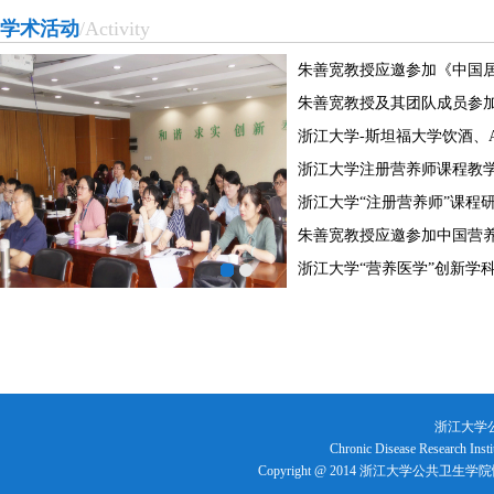
学术活动
/Activity
邀参加
朱善宽教授应邀参加《中国
养. . .
朱善宽教授及其团队成员参加20
.
浙江大学-斯坦福大学饮酒、ALDH
浙江大学注册营养师课程教
会. . .
浙江大学“注册营养师”课程研
. .
朱善宽教授应邀参加中国营
与. . .
浙江大学“营养医学”创新学科
. .
浙江大学
Chronic Disease Research Insti
Copyright @ 2014 浙江大学公共卫生学