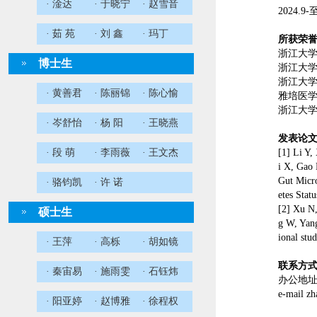
· 淦达
· 于晓宁
· 赵雪音
2024.9-
· 茹 苑
· 刘 鑫
· 玛丁
所获荣
浙江大
博士生
浙江大
浙江大
· 黄善君
· 陈丽锦
· 陈心愉
雅培医
浙江大
· 岑舒怡
· 杨 阳
· 王晓燕
发表论
· 段 萌
· 李雨薇
· 王文杰
[1]
Li Y,
i X, Gao
Gut Micro
· 骆钧凯
· 许 诺
etes Stat
[2]
Xu N,
硕士生
g W, Yang
ional stu
· 王萍
· 高栎
· 胡如镜
联系方
· 秦宙易
· 施雨雯
· 石钰炜
办公地址
e-mail z
· 阳亚婷
· 赵博雅
· 徐程权