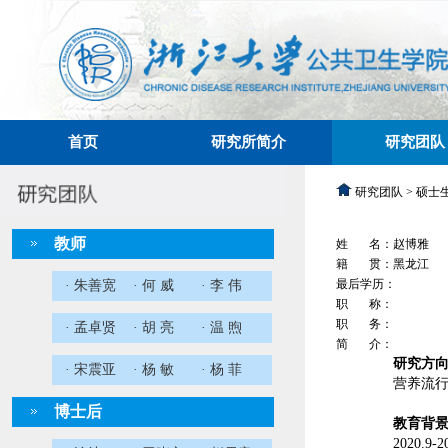
首页
研究所简介
研究团队
研究团队 > 硕士
教师
姓 名：赵博雅
籍 贯：黑龙江
最后学历：
· 朱善宽
· 何 威
· 李 伟
职 称：
职 务：
· 孟卓贤
· 胡 亮
· 温 煦
简 介：
研究方
· 宋震亚
· 杨 敏
· 杨 菲
营养流
博士后
教育背
2020.9-2