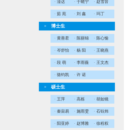
· 淦达
· 于晓宁
· 赵雪音
· 茹 苑
· 刘 鑫
· 玛丁
博士生
· 黄善君
· 陈丽锦
· 陈心愉
· 岑舒怡
· 杨 阳
· 王晓燕
· 段 萌
· 李雨薇
· 王文杰
· 骆钧凯
· 许 诺
硕士生
· 王萍
· 高栎
· 胡如镜
· 秦宙易
· 施雨雯
· 石钰炜
· 阳亚婷
· 赵博雅
· 徐程权