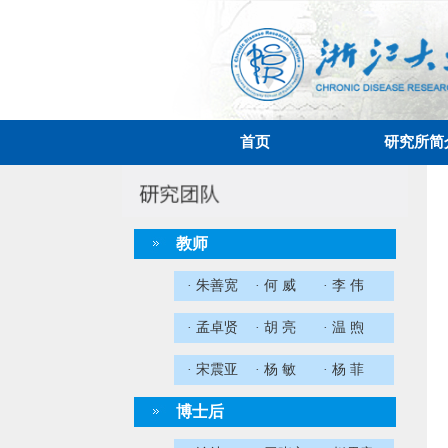
首页
研究所简
教师
· 朱善宽
· 何 威
· 李 伟
· 孟卓贤
· 胡 亮
· 温 煦
· 宋震亚
· 杨 敏
· 杨 菲
博士后