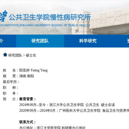
介
研究团队
科学研究
研究团队 > 硕士生
姓 名：阳亚婷 Yating Yang
籍 贯：湖南 衡阳
最后学历：
职 称：
职 务：
简 介：
教育背景：
2024
年
09
月
--
至今：浙江大学公共卫生学院
公共卫生
硕士在读
2020
年
09
月
—2024
年
6
月：广州医科大学公共卫生学院 食品卫生与营养
联系方式：
办公地址：浙江大学医学院 科研楼办公地址