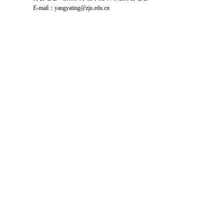
E-mail
：
yangyating@zju.edu.cn