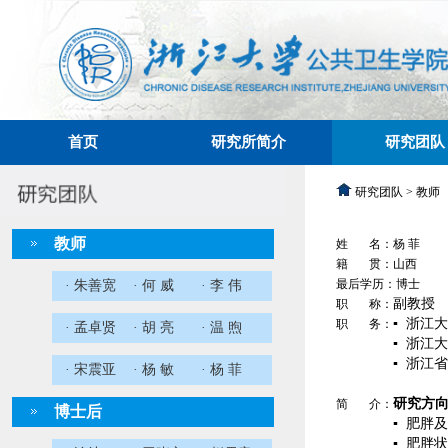
首页
研究所简介
研究团队
研究团队 > 教师
教师
姓 名：杨 菲
籍 贯：山西
最后学历：博士
· 朱善宽
· 何 威
· 李 伟
副教授
职 称：
▪ 浙江
职 务：
· 孟卓贤
· 胡 亮
· 温 煦
▪ 浙江
▪ 浙江
· 宋震亚
· 杨 敏
· 杨 菲
研究方
简 介：
博士后
▪ 肥胖
▪
肥胖状