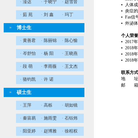
· 淦达
· 于晓宁
· 赵雪音
▪
人体成
▪
炎症的
· 茹 苑
· 刘 鑫
· 玛丁
▪
Fas
信
▪
外泌体
博士生
个人荣
· 黄善君
· 陈丽锦
· 陈心愉
▪
2017
年
▪
2018
· 岑舒怡
· 杨 阳
· 王晓燕
▪
2018
年
▪
2018
年
· 段 萌
· 李雨薇
· 王文杰
联系方
地 址
· 骆钧凯
· 许 诺
邮 箱
硕士生
· 王萍
· 高栎
· 胡如镜
· 秦宙易
· 施雨雯
· 石钰炜
· 阳亚婷
· 赵博雅
· 徐程权