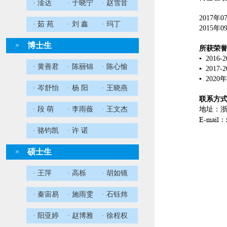
· 淦达
· 于晓宁
· 赵雪音
多伦
2017年
· 茹 苑
· 刘 鑫
· 玛丁
2015年
博士生
所获荣
▪ 201
· 黄善君
· 陈丽锦
· 陈心愉
▪ 20
▪ 20
· 岑舒怡
· 杨 阳
· 王晓燕
联系方
· 段 萌
· 李雨薇
· 王文杰
地址：浙
E-mail：x
· 骆钧凯
· 许 诺
硕士生
· 王萍
· 高栎
· 胡如镜
· 秦宙易
· 施雨雯
· 石钰炜
· 阳亚婷
· 赵博雅
· 徐程权