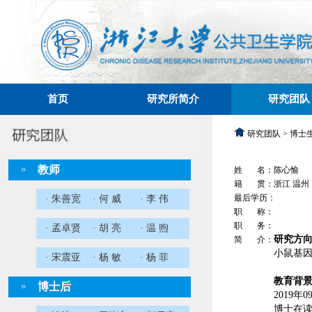
首页
研究所简介
研究团队
研究团队 > 博士
教师
姓 名：陈心愉
籍 贯：浙江 温州
最后学历：
· 朱善宽
· 何 威
· 李 伟
职 称：
职 务：
· 孟卓贤
· 胡 亮
· 温 煦
研究方
简 介：
小鼠基
· 宋震亚
· 杨 敏
· 杨 菲
教育背
博士后
2019
博士在