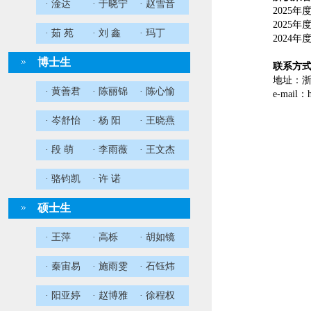
· 淦达
· 于晓宁
· 赵雪音
2025
年
2025
年
· 茹 苑
· 刘 鑫
· 玛丁
2024
年
博士生
联系方
地址：浙
· 黄善君
· 陈丽锦
· 陈心愉
e-mail
：
· 岑舒怡
· 杨 阳
· 王晓燕
· 段 萌
· 李雨薇
· 王文杰
· 骆钧凯
· 许 诺
硕士生
· 王萍
· 高栎
· 胡如镜
· 秦宙易
· 施雨雯
· 石钰炜
· 阳亚婷
· 赵博雅
· 徐程权