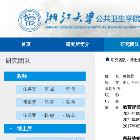
首页
研究所简介
研究团队
研究团队 > 博士
教师
姓 名：黄善君
籍 贯：浙江 台州
最后学历：
· 朱善宽
· 何 威
· 李 伟
职 称：
职 务：
· 孟卓贤
· 胡 亮
· 温 煦
教育背
简 介：
2025
年
0
· 宋震亚
· 杨 敏
· 杨 菲
2022
年
0
2017
年
0
博士后
所获荣