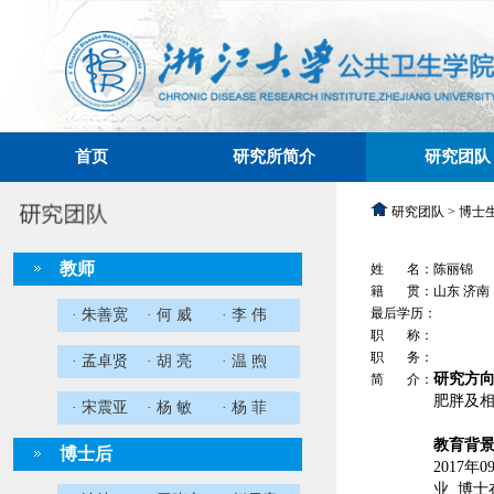
首页
研究所简介
研究团队
研究团队 > 博士
教师
姓 名：陈丽锦
籍 贯：山东 济南
最后学历：
· 朱善宽
· 何 威
· 李 伟
职 称：
职 务：
· 孟卓贤
· 胡 亮
· 温 煦
研究方
简 介：
肥胖及
· 宋震亚
· 杨 敏
· 杨 菲
教育背
博士后
2017
业 博士