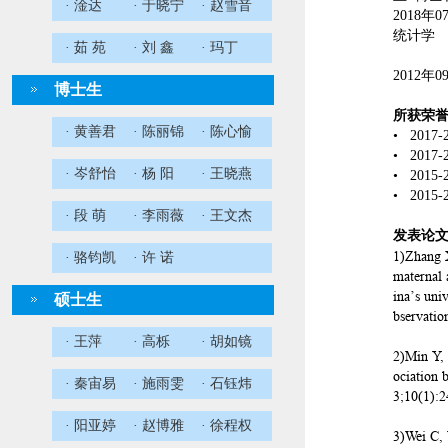
· 淦达
· 于晓宁
· 赵雪音
2018
统计学
· 茹 苑
· 刘 鑫
· 玛丁
2012年
博士生
所获荣
· 黄善君
· 陈丽锦
· 陈心愉
• 201
• 201
· 岑舒怡
· 杨 阳
· 王晓燕
• 201
• 201
· 段 萌
· 李雨薇
· 王文杰
发表论
1)Zhang X
· 骆钧凯
· 许 诺
maternal 
ina’s uni
硕士生
bservatio
· 王萍
· 高栎
· 胡如镜
2)Min Y, 
ociation 
· 秦宙易
· 施雨雯
· 石钰炜
3;10(1):
· 阳亚婷
· 赵博雅
· 徐程权
3)Wei C,