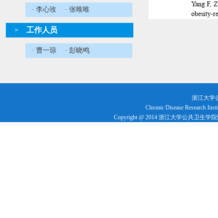
Yang F, Z
· 李心玫
· 张唯唯
obesity-r
(5)
工作人员
4)Lin J, 
· 曹一琼
· 彭晓鸣
Associati
ary by ag
联系方
地 址：
浙江大学
E-mail：c
Chronic Disease Research Insti
Copyright @ 2014 浙江大学公共卫生学