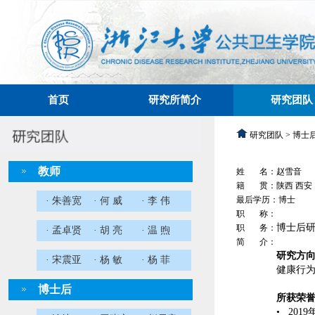
首页
研究所简介
研究团队
研究团队 > 博士
教师
姓 名：赵雪音
籍 贯：陕西 西安
最后学历：博士
· 朱善宽
· 何 威
· 李 伟
职 称：
博士后研
职 务：
· 孟卓贤
· 胡 亮
· 温 煦
简 介：
研究方
· 宋震亚
· 杨 敏
· 杨 菲
健康行
博士后
所获荣
• 20