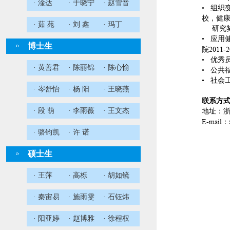
· 淦达
· 于晓宁
· 赵雪音
•
组织
校，健
· 茹 苑
· 刘 鑫
· 玛丁
研究奖
•
应用
博士生
2011-2
院
•
优秀
· 黄善君
· 陈丽锦
· 陈心愉
•
公共
•
社会
· 岑舒怡
· 杨 阳
· 王晓燕
联系方
· 段 萌
· 李雨薇
· 王文杰
地址：
E-mai
l
：
· 骆钧凯
· 许 诺
硕士生
· 王萍
· 高栎
· 胡如镜
· 秦宙易
· 施雨雯
· 石钰炜
· 阳亚婷
· 赵博雅
· 徐程权