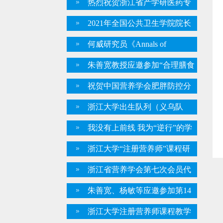
热烈祝贺浙江省产学研医药专
大数据揭示宫颈癌前病变与妊娠
委会揭牌仪式成功举办 ——创新
2021年全国公共卫生学院院长
结局关系
驱动发展，共促产学研融合
系主任联席会议在贵州召开，我
何威研究员《Annals of
所朱善宽教授应邀参加
Oncology》发文提供他莫昔芬精
朱善宽教授应邀参加“合理膳食
准治疗新证据
· 营养惠万家” 2021年浙江省合理
祝贺中国营养学会肥胖防控分
膳食行动推进暨全民营养周启动
会成立
浙江大学出生队列（义乌队
仪式
列）揭牌仪式在义乌顺利举行
我没有上前线 我为“逆行”的学
生们写首歌
浙江大学“注册营养师”课程研
修班（第一期）招生简章
浙江省营养学会第七次会员代
表大会顺利召开朱善宽教授当选
朱善宽、杨敏等应邀参加第14
为新一届理事长
届全国营养科学大会暨第11届亚
浙江大学注册营养师课程教学
太临床营养大会