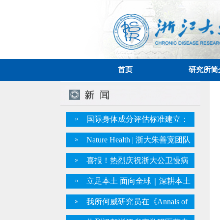
首页
研究所简
国际身体成分评估标准建立：
Methodological standards专家组在
Nature Health | 浙大朱善宽团队
国际权威期刊The American
系统识别并深度解析“东方膳
喜报！热烈庆祝浙大公卫慢病
Journal of Clinical Nutrition发表两
食”，构建健康饮食的“中国范式”
研究所所长朱善宽教授入选爱思
篇重要指南
立足本土 面向全球｜深耕本土
唯尔2025“中国高被引学者”
膳食模式 浙大公卫慢病研究所将
我所何威研究员在《Annals of
东方膳食研究成果带向国际
Internal Medicine》上发文，通过