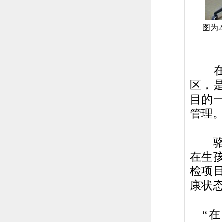
图为2
区，是
目的
管理
骆瑛
在生
检项
康状
“在