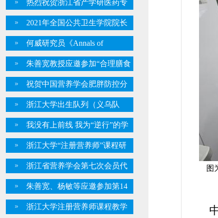
热烈祝贺浙江省产学研医药专
大数据揭示宫颈癌前病变与妊娠
委会揭牌仪式成功举办 ——创新
2021年全国公共卫生学院院长
结局关系
驱动发展，共促产学研融合
系主任联席会议在贵州召开，我
何威研究员《Annals of
所朱善宽教授应邀参加
Oncology》发文提供他莫昔芬精
朱善宽教授应邀参加“合理膳食
准治疗新证据
· 营养惠万家” 2021年浙江省合理
祝贺中国营养学会肥胖防控分
膳食行动推进暨全民营养周启动
会成立
浙江大学出生队列（义乌队
仪式
列）揭牌仪式在义乌顺利举行
我没有上前线 我为“逆行”的学
生们写首歌
浙江大学“注册营养师”课程研
修班（第一期）招生简章
浙江省营养学会第七次会员代
图
表大会顺利召开朱善宽教授当选
朱善宽、杨敏等应邀参加第14
为新一届理事长
届全国营养科学大会暨第11届亚
浙江大学注册营养师课程教学
中美
太临床营养大会