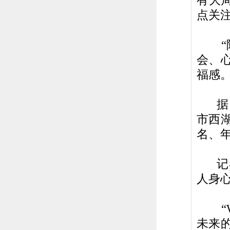
有大
点关
“除了
会、
福感。
据了
市西
名、年
记者
人身
“WE
未来