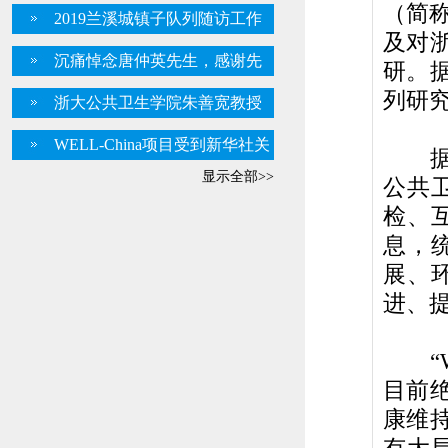
专家评审会在浙大顺利召开
（简
2019兰溪城镇子队列随访工作
及对
座谈会顺利召开
沉痛悼念唐仲英先生，感谢先
研。
生对慢病所唐仲英基地的支持
列研
浙大公共卫生学院朱善宽教授
入选2016年中国高被引学者（医
WELL-China项目受到新华社关
据介
学类）排行榜
注并专题报告
显示全部>>
公共
检、
息，
展、
进、
“W
目前
康维