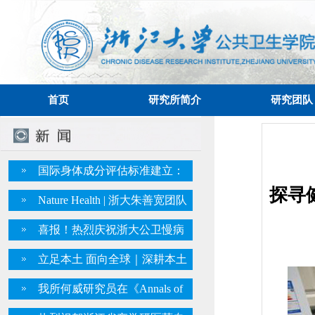
首页
研究所简介
研究团队
国际身体成分评估标准建立：
探寻
Methodological standards专家组在
Nature Health | 浙大朱善宽团队
国际权威期刊The American
系统识别并深度解析“东方膳
喜报！热烈庆祝浙大公卫慢病
Journal of Clinical Nutrition发表两
食”，构建健康饮食的“中国范式”
研究所所长朱善宽教授入选爱思
篇重要指南
立足本土 面向全球｜深耕本土
唯尔2025“中国高被引学者”
膳食模式 浙大公卫慢病研究所将
我所何威研究员在《Annals of
东方膳食研究成果带向国际
Internal Medicine》上发文，通过